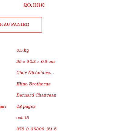
20.00
€
R AU PANIER
0.5 kg
25 × 20.2 × 0.8 cm
Cher Nicéphore…
Elina Brotherus
Bernard Chauveau
48 pages
s :
oct.-15
978-2-36306-151-5