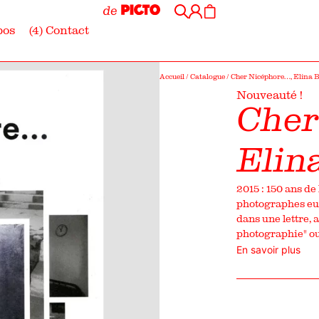
pos
(4) Contact
Accueil
/
Catalogue
/ Cher Nicéphore…, Elina 
Nouveauté !
Cher
Elin
2015 : 150 ans de
photographes e
dans une lettre,
photographie" ou 
En savoir plus