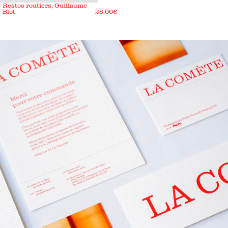
Restos routiers, Guillaume
Blot
28.00
€